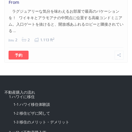
From
ラグジュアリーな気分を味わえるお部屋で最高のバケーション
を！ ワイキキとアラモアナの中間点に位置する高級コンドミニア
ム。入口ゲートを抜けると、開放感あふれるロビーと隣接されてい
る ...
2
2
2
1.113 ft
予約
不動産購入の流れ
1 ハワイに移住
1-1 ハワイ移住体験談
1-2 移住ビザに関して
1-3 移住のメリット・デメリット