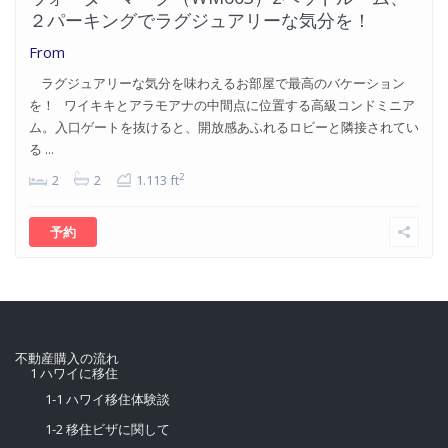
２パーキングでラグジュアリーな気分を！
From
ラグジュアリーな気分を味わえるお部屋で最高のバケーション
を！ ワイキキとアラモアナの中間点に位置する高級コンドミニア
ム。入口ゲートを抜けると、開放感あふれるロビーと隣接されてい
る ...
2
2
2
1.113 ft
予約
不動産購入の流れ
1 ハワイに移住
1-1 ハワイ移住体験談
1-2 移住ビザに関して