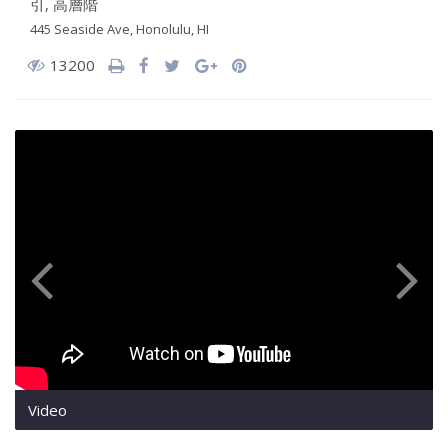
引
,
高層階
445 Seaside Ave, Honolulu, HI
13200
Video