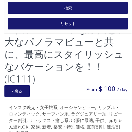
検索
アイランドコロニー Studio
リセット
31階、 スマートな家具と壮
大なパノラマビューと共
に、最高にスタイリッシュ
なバケーションを！！
(IC111)
$ 100
From
/ day
戻る
インスタ映え・女子旅系
,
オーシャンビュー
,
カップル・
ロマンティック
,
サーフィン系
,
ラグジュアリー系
,
リピー
ター割引
,
リラックス・癒し系
,
出張に最適
,
子供、赤ちゃ
ん連れOK
,
家族
,
新着
,
格安・特別価格
,
直前割引
,
連泊割